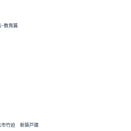
~教育篇
志市竹迫 新築戸建