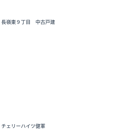
】長嶺東９丁目 中古戸建
】チェリーハイツ健軍