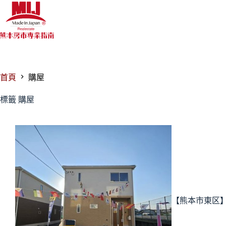
跳
至
主
要
內
容
首頁
購屋
標籤
購屋
【熊本市東区